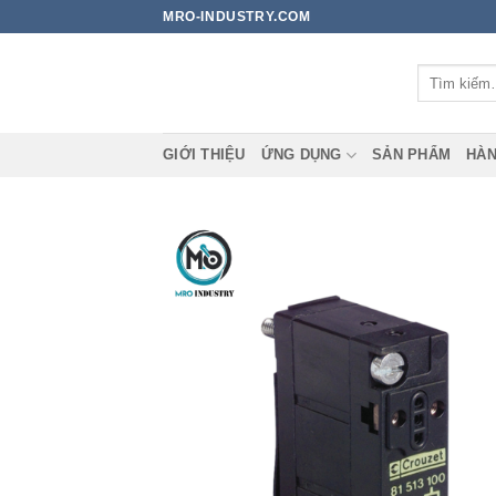
Bỏ
MRO-INDUSTRY.COM
qua
nội
Tìm
dung
kiếm:
GIỚI THIỆU
ỨNG DỤNG
SẢN PHẨM
HÀN