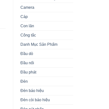
Camera
Cáp
Con lăn
Công tắc
Danh Mục Sản Phẩm
PHỤ KIỆN
MOTOR
V
81521501 Controller
F
80835002 Crouzet Vietnam
Đầu dò
Accessories Crouzet
2
Vietnam
B
Đầu nối
Đầu phát
Đèn
Đèn báo hiệu
Đèn còi báo hiệu