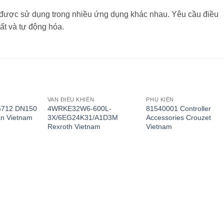
được sử dụng trong nhiều ứng dụng khác nhau. Yêu cầu điều
uất và tự động hóa.
VAN ĐIỀU KHIỂN
PHỤ KIỆN
35712 DN150
4WRKE32W6-600L-
81540001 Controller
n Vietnam
3X/6EG24K31/A1D3M
Accessories Crouzet
Rexroth Vietnam
Vietnam