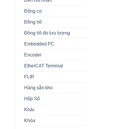
Đèn nút nhấn
Động cơ
Đồng hồ
Đồng hồ đo lưu lượng
Embedded PC
Encoder
EtherCAT Terminal
FLIR
Hàng sẵn kho
Hộp Số
Khác
Khóa