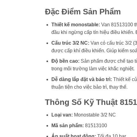
Đặc Điểm Sản Phẩm
Thiết kế monostable:
Van 81513100 thu
đầu khi ngừng cấp tín hiệu điều khiển.
Cấu trúc 3/2 NC:
Van có cấu trúc 3/2 (
được cấp khí điều khiển. Giúp kiểm soá
Độ bền cao:
Sản phẩm được chế tạo từ 
trong môi trường làm việc khắc nghiệt.
Dễ dàng lắp đặt và bảo trì:
Thiết kế củ
thuận tiện cho việc bảo trì, thay thế.
Thông Số Kỹ Thuật 815
Loại van:
Monostable 3/2 NC
Mã sản phẩm:
81513100
Áp suất hoạt động:
Tối đa 10 bar