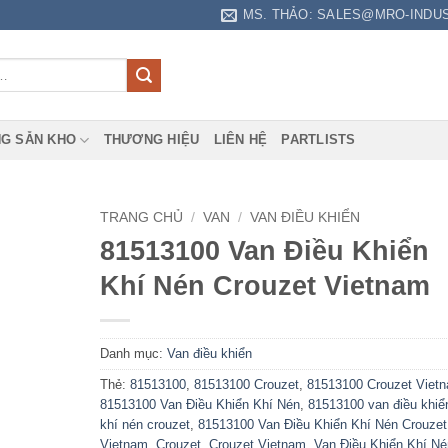
MS. THẢO: SALES@MRO-INDU
G SẴN KHO
THƯƠNG HIỆU
LIÊN HỆ
PARTLISTS
TRANG CHỦ
/
VAN
/
VAN ĐIỀU KHIỂN
81513100 Van Điều Khiển
Khí Nén Crouzet Vietnam
Danh mục:
Van điều khiển
Thẻ:
81513100
,
81513100 Crouzet
,
81513100 Crouzet Viet
81513100 Van Điều Khiển Khí Nén
,
81513100 van điều khiể
khí nén crouzet
,
81513100 Van Điều Khiển Khí Nén Crouzet
Vietnam
,
Crouzet
,
Crouzet Vietnam
,
Van Điều Khiển Khí Né