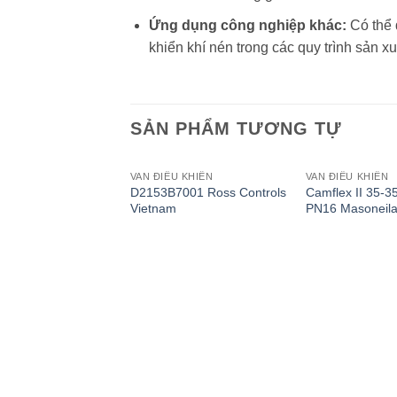
Ứng dụng công nghiệp khác:
Có thể 
khiển khí nén trong các quy trình sản x
SẢN PHẨM TƯƠNG TỰ
VAN ĐIỀU KHIỂN
VAN ĐIỀU KHIỂN
D2153B7001 Ross Controls
Camflex II 35-
Vietnam
PN16 Masoneila