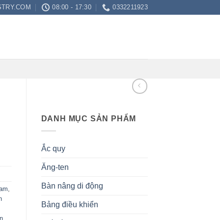
STRY.COM
08:00 - 17:30
0332211923
DANH MỤC SẢN PHẨM
Ắc quy
Ăng-ten
Bàn nâng di động
nam
,
n
Bảng điều khiển
n