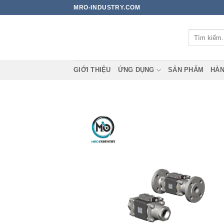
Bỏ
MRO-INDUSTRY.COM
qua
nội
Tìm
dung
kiếm:
GIỚI THIỆU
ỨNG DỤNG
SẢN PHẨM
HÀN