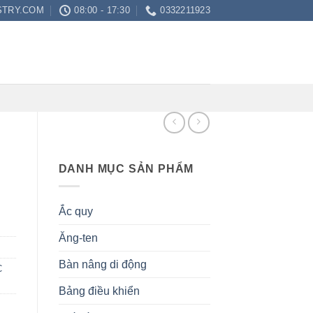
STRY.COM
08:00 - 17:30
0332211923
DANH MỤC SẢN PHẨM
Ắc quy
Ăng-ten
Bàn nâng di động
C
Bảng điều khiển