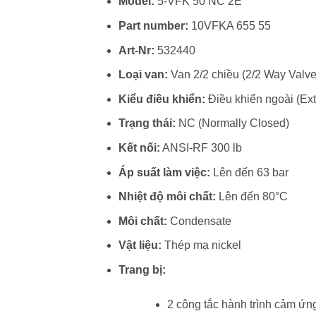
Model:
5-VFK 50 NC 2E
Part number:
10VFKA 655 55
Art-Nr:
532440
Loại van:
Van 2/2 chiều (2/2 Way Valve
Kiểu điều khiển:
Điều khiển ngoài (Ext
Trạng thái:
NC (Normally Closed)
Kết nối:
ANSI-RF 300 lb
Áp suất làm việc:
Lên đến 63 bar
Nhiệt độ môi chất:
Lên đến 80°C
Môi chất:
Condensate
Vật liệu:
Thép mạ nickel
Trang bị:
2 công tắc hành trình cảm ứng 