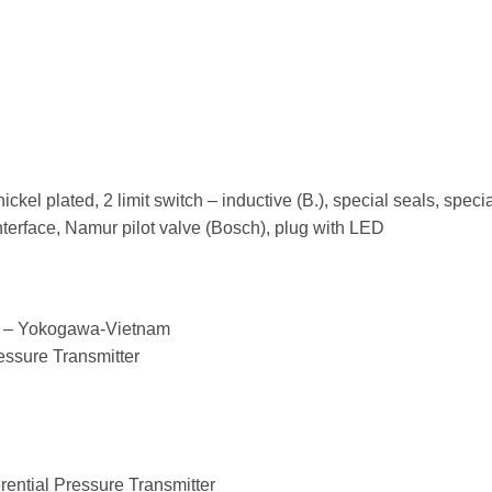
ckel plated, 2 limit switch – inductive (B.), special seals, speci
Interface, Namur pilot valve (Bosch), plug with LED
 – Yokogawa-Vietnam
ure Transmitter
tial Pressure Transmitter