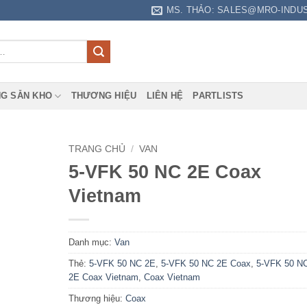
MS. THẢO: SALES@MRO-INDU
G SẴN KHO
THƯƠNG HIỆU
LIÊN HỆ
PARTLISTS
TRANG CHỦ
/
VAN
5-VFK 50 NC 2E Coax
Vietnam
Danh mục:
Van
Thẻ:
5-VFK 50 NC 2E
,
5-VFK 50 NC 2E Coax
,
5-VFK 50 N
2E Coax Vietnam
,
Coax Vietnam
Thương hiệu:
Coax