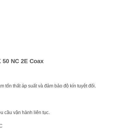
K 50 NC 2E Coax
m tổn thất áp suất và đảm bảo độ kín tuyệt đối.
u cầu vận hành liên tục.
°C