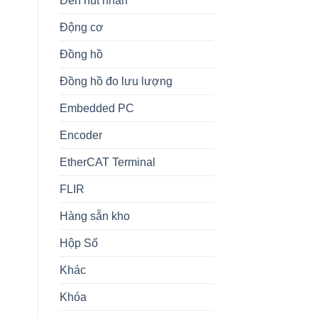
Đèn nút nhấn
Động cơ
Đồng hồ
Đồng hồ đo lưu lượng
Embedded PC
Encoder
EtherCAT Terminal
FLIR
Hàng sẵn kho
Hộp Số
Khác
Khóa