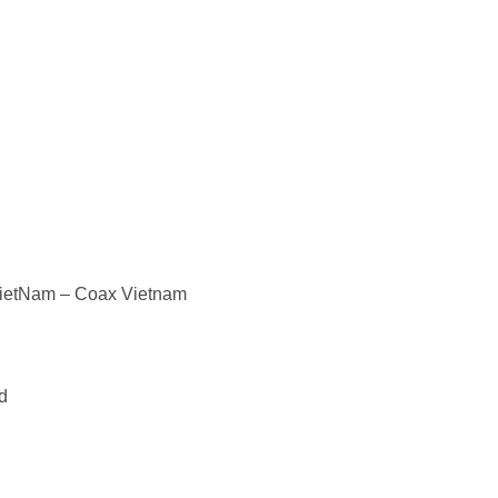
ietNam – Coax Vietnam
d