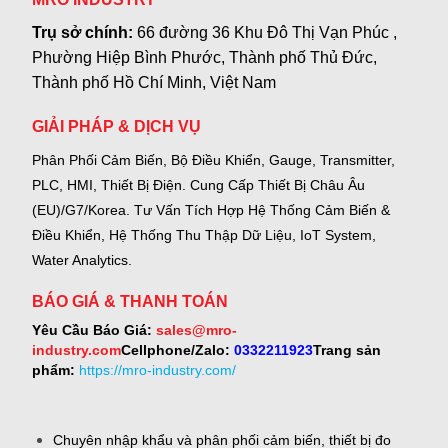
Trụ sở chính:
66 đường 36 Khu Đô Thị Vạn Phúc ,
Phường Hiệp Bình Phước, Thành phố Thủ Đức,
Thành phố Hồ Chí Minh, Việt Nam
GIẢI PHÁP & DỊCH VỤ
Phân Phối Cảm Biến, Bộ Điều Khiển, Gauge,
Transmitter,
PLC, HMI, Thiết Bị Điện.
Cung Cấp Thiết Bị Châu Âu
(EU)/G7/Korea.
Tư Vấn Tích Hợp Hệ Thống Cảm Biến &
Điều Khiển, Hệ Thống Thu Thập Dữ Liệu, IoT System,
Water Analytics.
BÁO GIÁ & THANH TOÁN
Yêu Cầu Báo Giá:
sales@mro-
industry.com
Cellphone/Zalo:
0332211923
Trang sản
phẩm:
https://mro-industry.com/
Chuyên nhập khẩu và phân phối cảm biến, thiết bị đo