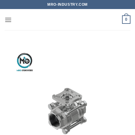
Bỏ
MRO-INDUSTRY.COM
qua
nội
0
dung