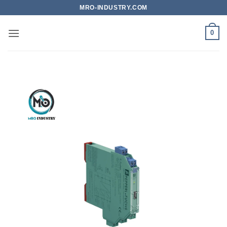
Bỏ
MRO-INDUSTRY.COM
qua
nội
0
dung