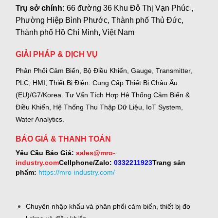
Trụ sở chính:
66 đường 36 Khu Đô Thị Vạn Phúc ,
Phường Hiệp Bình Phước, Thành phố Thủ Đức,
Thành phố Hồ Chí Minh, Việt Nam
GIẢI PHÁP & DỊCH VỤ
Phân Phối Cảm Biến, Bộ Điều Khiển, Gauge,
Transmitter,
PLC, HMI, Thiết Bị Điện.
Cung Cấp Thiết Bị Châu Âu
(EU)/G7/Korea.
Tư Vấn Tích Hợp Hệ Thống Cảm Biến &
Điều Khiển, Hệ Thống Thu Thập Dữ Liệu, IoT System,
Water Analytics.
BÁO GIÁ & THANH TOÁN
Yêu Cầu Báo Giá:
sales@mro-
industry.com
Cellphone/Zalo:
0332211923
Trang sản
phẩm:
https://mro-industry.com/
Chuyên nhập khẩu và phân phối cảm biến, thiết bị đo