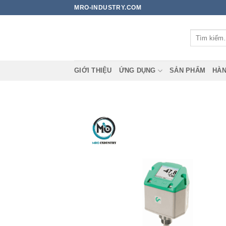
Bỏ
MRO-INDUSTRY.COM
qua
nội
Tìm
dung
kiếm:
GIỚI THIỆU
ỨNG DỤNG
SẢN PHẨM
HÀN