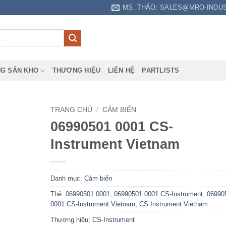
MS. THẢO: SALES@MRO-INDU
G SẴN KHO
THƯƠNG HIỆU
LIÊN HỆ
PARTLISTS
TRANG CHỦ
/
CẢM BIẾN
06990501 0001 CS-
Instrument Vietnam
Danh mục:
Cảm biến
Thẻ:
06990501 0001
,
06990501 0001 CS-Instrument
,
06990
0001 CS-Instrument Vietnam
,
CS Instrument Vietnam
Thương hiệu:
CS-Instrument