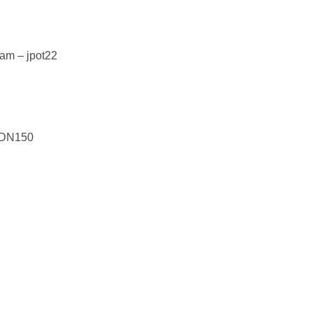
am – jpot22
, DN150