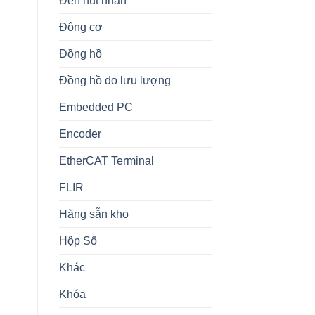
Đèn nút nhấn
Động cơ
Đồng hồ
Đồng hồ đo lưu lượng
Embedded PC
Encoder
EtherCAT Terminal
FLIR
Hàng sẵn kho
Hộp Số
Khác
Khóa