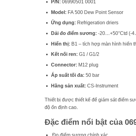
P/N:
06990501 0001
Model:
FA 500 Dew Point Sensor
Ứng dụng:
Refrigeration driers
Dải đo điểm sương:
-20…+50°Ctd (-4
Hiển thị:
B1 – tích hợp màn hình hiển t
Kết nối ren:
G1 / G1/2
Connector:
M12 plug
Áp suất tối đa:
50 bar
Hãng sản xuất:
CS-Instrument
Thiết bị được thiết kế để giám sát điểm s
độ ổn định cao.
Đặc điểm nổi bật của 06
Đo điểm sương chính xác