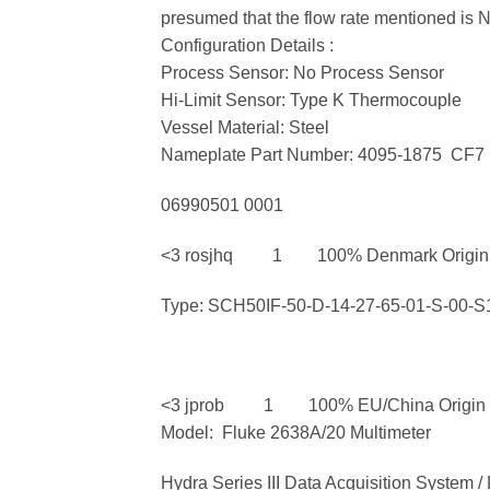
presumed that the flow rate mentioned is 
Configuration Details :
Process Sensor: No Process Sensor
Hi-Limit Sensor: Type K Thermocouple
Vessel Material: Steel
Nameplate Part Number: 4095-1875 CF7
06990501 0001
<3 rosjhq 1 100% Denmark Origi
Type: SCH50IF-50-D-14-27-65-01-S-00-S
<3 jprob 1 100% EU/China Origin
Model: Fluke 2638A/20 Multimeter
Hydra Series III Data Acquisition System / 