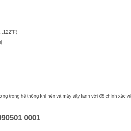
…122°F)
hị
ương trong hệ thống khí nén và máy sấy lạnh với độ chính xác v
990501 0001