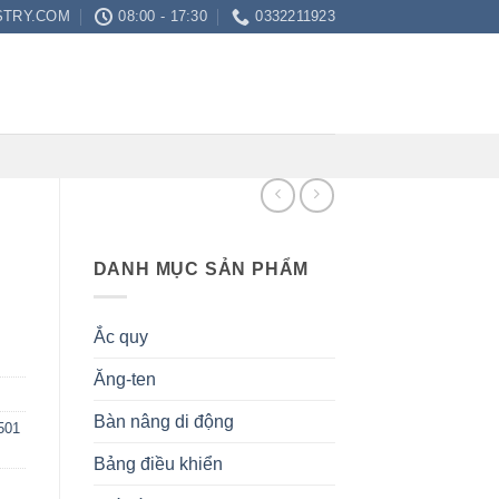
STRY.COM
08:00 - 17:30
0332211923
DANH MỤC SẢN PHẨM
Ắc quy
Ăng-ten
Bàn nâng di động
501
Bảng điều khiển