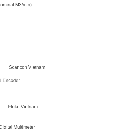
Nominal M3/min)
n Scancon Vietnam
1 Encoder
 Fluke Vietnam
Digital Multimeter