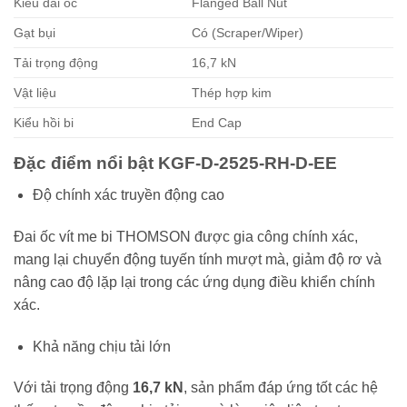
Kiểu đai ốc
Flanged Ball Nut
Gạt bụi
Có (Scraper/Wiper)
Tải trọng động
16,7 kN
Vật liệu
Thép hợp kim
Kiểu hồi bi
End Cap
Đặc điểm nổi bật KGF-D-2525-RH-D-EE
Độ chính xác truyền động cao
Đai ốc vít me bi THOMSON được gia công chính xác,
mang lại chuyển động tuyến tính mượt mà, giảm độ rơ và
nâng cao độ lặp lại trong các ứng dụng điều khiển chính
xác.
Khả năng chịu tải lớn
Với tải trọng động
16,7 kN
, sản phẩm đáp ứng tốt các hệ