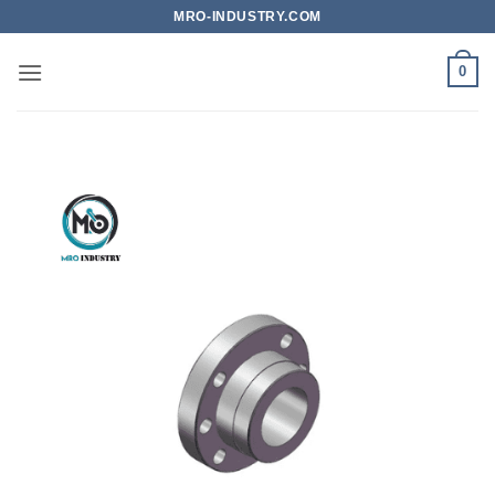
Bỏ
MRO-INDUSTRY.COM
qua
nội
0
dung