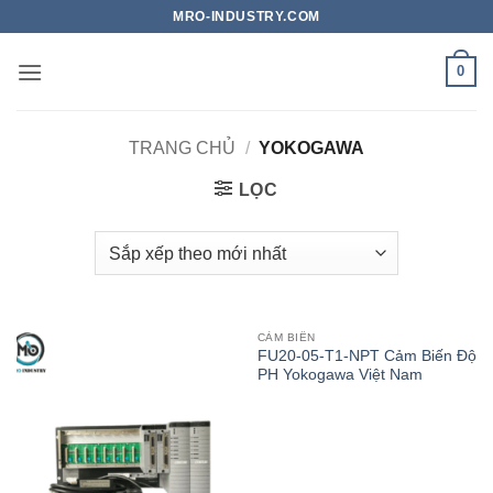
Bỏ
MRO-INDUSTRY.COM
qua
nội
0
dung
TRANG CHỦ
/
YOKOGAWA
LỌC
CẢM BIẾN
FU20-05-T1-NPT Cảm Biến Độ
PH Yokogawa Việt Nam