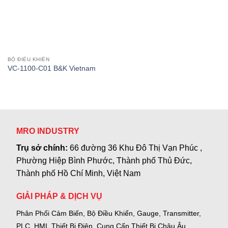
BỘ ĐIỀU KHIỂN
VC-1100-C01 B&K Vietnam
MRO INDUSTRY
Trụ sở chính:
66 đường 36 Khu Đô Thị Vạn Phúc ,
Phường Hiệp Bình Phước, Thành phố Thủ Đức,
Thành phố Hồ Chí Minh, Việt Nam
GIẢI PHÁP & DỊCH VỤ
Phân Phối Cảm Biến, Bộ Điều Khiển, Gauge,
Transmitter,
PLC, HMI, Thiết Bị Điện.
Cung Cấp Thiết Bị Châu Âu