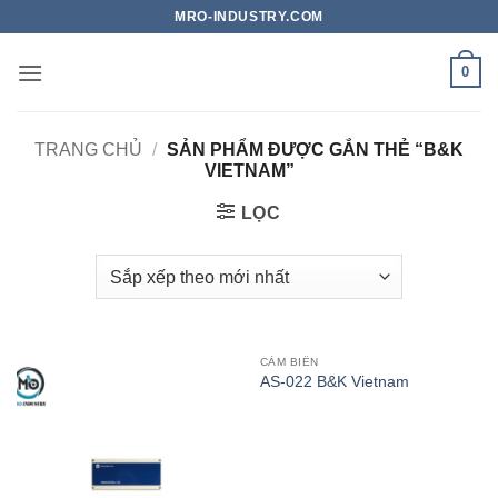
Bỏ
MRO-INDUSTRY.COM
qua
nội
0
dung
TRANG CHỦ
/
SẢN PHẨM ĐƯỢC GẮN THẺ “B&K
VIETNAM”
LỌC
CẢM BIẾN
AS-022 B&K Vietnam