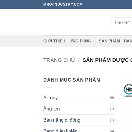
Bỏ
MRO-INDUSTRY.COM
qua
nội
Tìm
dung
kiếm:
GIỚI THIỆU
ỨNG DỤNG
SẢN PHẨM
HÀN
TRANG CHỦ
/
SẢN PHẨM ĐƯỢC G
DANH MỤC SẢN PHẨM
Ắc quy
(6)
Ăng-ten
(1)
Bàn nâng di động
(1)
Bảng điều khiển
(4)