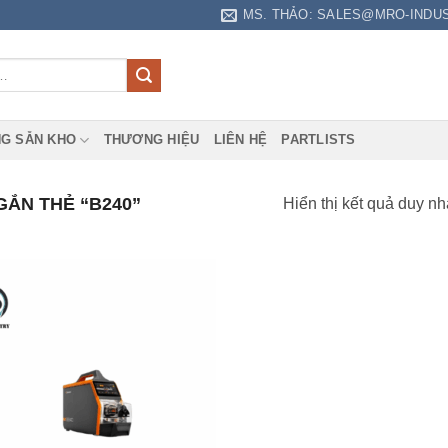
MS. THẢO: SALES@MRO-INDU
G SẴN KHO
THƯƠNG HIỆU
LIÊN HỆ
PARTLISTS
ẮN THẺ “B240”
Hiển thị kết quả duy nh