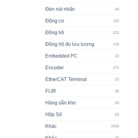
Đèn nút nhấn
(4)
Động cơ
(11)
Đồng hồ
(21)
Đồng hồ đo lưu lượng
(13)
Embedded PC
(1)
Encoder
(17)
EtherCAT Terminal
(1)
FLIR
(0)
Hàng sẵn kho
(0)
Hộp Số
(3)
Khác
(515)
Khóa
(2)