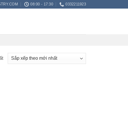
STRY.COM
08:00 - 17:30
0332211923
ất