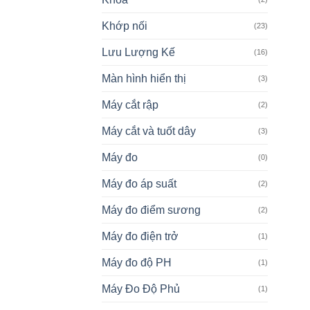
Khớp nối
(23)
Lưu Lượng Kế
(16)
Màn hình hiển thị
(3)
Máy cắt rập
(2)
Máy cắt và tuốt dây
(3)
Máy đo
(0)
Máy đo áp suất
(2)
Máy đo điểm sương
(2)
Máy đo điện trở
(1)
Máy đo độ PH
(1)
Máy Đo Độ Phủ
(1)