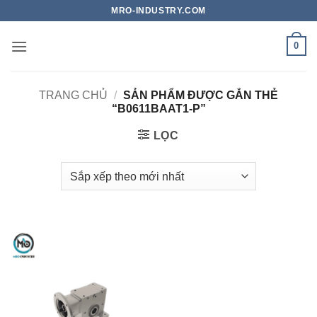
Bỏ
MRO-INDUSTRY.COM
qua
nội
0
dung
TRANG CHỦ
/
SẢN PHẨM ĐƯỢC GẮN THẺ
“B0611BAAT1-P”
LỌC