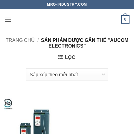
Bỏ
MRO-INDUSTRY.COM
qua
nội
0
dung
TRANG CHỦ
/
SẢN PHẨM ĐƯỢC GẮN THẺ “AUCOM
ELECTRONICS”
LỌC