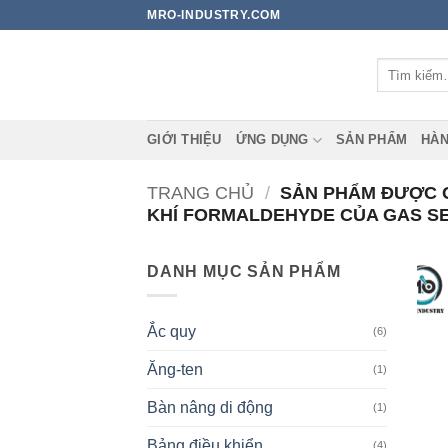
Bỏ
MRO-INDUSTRY.COM
qua
nội
Tìm
dung
kiếm:
GIỚI THIỆU
ỨNG DỤNG
SẢN PHẨM
HÀN
TRANG CHỦ
/
SẢN PHẨM ĐƯỢC GẮ
KHÍ FORMALDEHYDE CỦA GAS SE
DANH MỤC SẢN PHẨM
Ắc quy
(6)
Ăng-ten
(1)
Bàn nâng di động
(1)
Bảng điều khiển
(4)