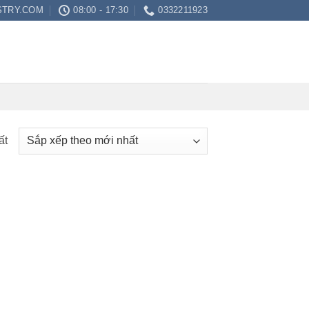
STRY.COM
08:00 - 17:30
0332211923
ất