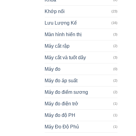
Khớp nối
(23)
Lưu Lượng Kế
(16)
Màn hình hiển thị
(3)
Máy cắt rập
(2)
Máy cắt và tuốt dây
(3)
Máy đo
(0)
Máy đo áp suất
(2)
Máy đo điểm sương
(2)
Máy đo điện trở
(1)
Máy đo độ PH
(1)
Máy Đo Độ Phủ
(1)