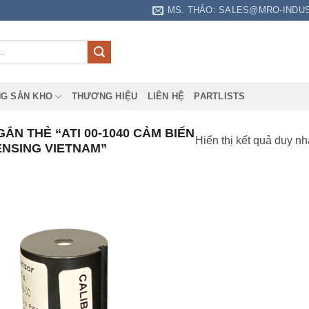
MS. THẢO: SALES@MRO-INDU
G SẴN KHO
THƯƠNG HIỆU
LIÊN HỆ
PARTLISTS
N THẺ “ATI 00-1040 CẢM BIẾN
Hiển thị kết quả duy nh
NSING VIETNAM”