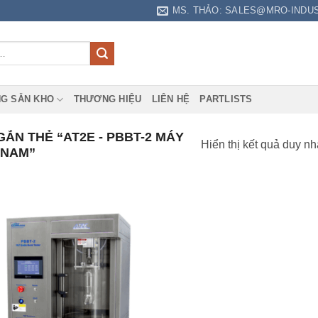
MS. THẢO: SALES@MRO-INDU
G SẴN KHO
THƯƠNG HIỆU
LIÊN HỆ
PARTLISTS
N THẺ “AT2E - PBBT-2 MÁY
Hiển thị kết quả duy nh
TNAM”