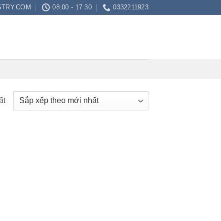
STRY.COM
08:00 - 17:30
0332211923
ất