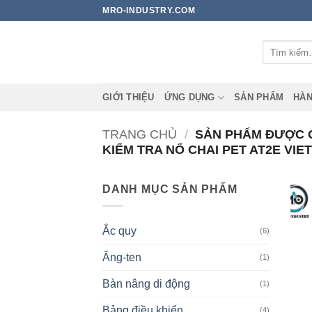
Bỏ
MRO-INDUSTRY.COM
qua
nội
Tìm
dung
kiếm:
GIỚI THIỆU
ỨNG DỤNG
SẢN PHẨM
HÀN
TRANG CHỦ
/
SẢN PHẨM ĐƯỢC GẮ
KIỂM TRA NỔ CHAI PET AT2E VIE
DANH MỤC SẢN PHẨM
Ắc quy
(6)
Ăng-ten
(1)
Bàn nâng di động
(1)
Bảng điều khiển
(4)