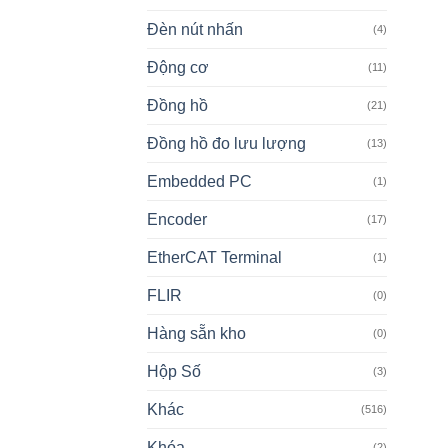
Đèn nút nhấn
(4)
Động cơ
(11)
Đồng hồ
(21)
Đồng hồ đo lưu lượng
(13)
Embedded PC
(1)
Encoder
(17)
EtherCAT Terminal
(1)
FLIR
(0)
Hàng sẵn kho
(0)
Hộp Số
(3)
Khác
(516)
Khóa
(2)