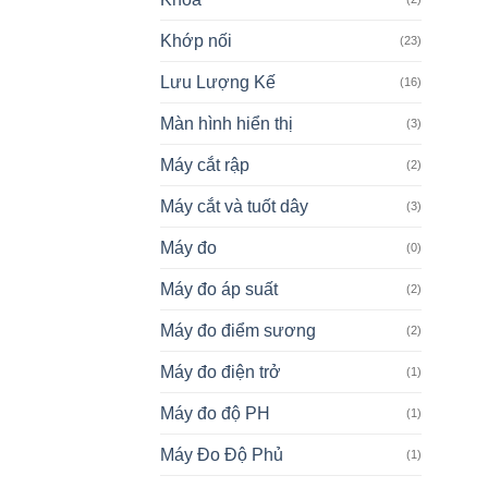
Khớp nối
(23)
Lưu Lượng Kế
(16)
Màn hình hiển thị
(3)
Máy cắt rập
(2)
Máy cắt và tuốt dây
(3)
Máy đo
(0)
Máy đo áp suất
(2)
Máy đo điểm sương
(2)
Máy đo điện trở
(1)
Máy đo độ PH
(1)
Máy Đo Độ Phủ
(1)