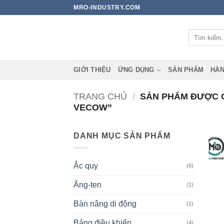
Bỏ
MRO-INDUSTRY.COM
qua
nội
Tìm
dung
kiếm:
GIỚI THIỆU
ỨNG DỤNG
SẢN PHẨM
HÀN
TRANG CHỦ
/
SẢN PHẨM ĐƯỢC G
VECOW”
DANH MỤC SẢN PHẨM
Ắc quy
(6)
Ăng-ten
(1)
Bàn nâng di động
(1)
Bảng điều khiển
(4)