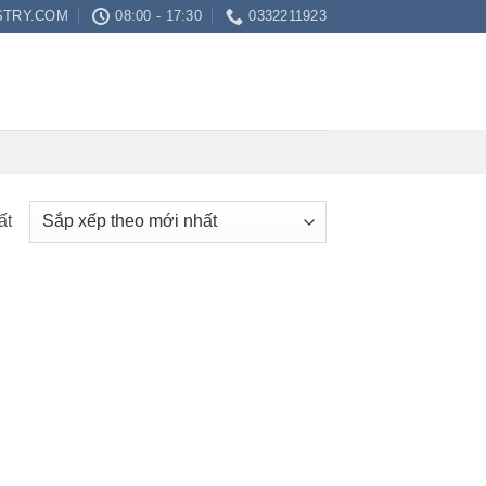
STRY.COM
08:00 - 17:30
0332211923
ất