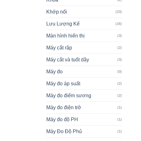
Khớp nối
(23)
Lưu Lượng Kế
(16)
Màn hình hiển thị
(3)
Máy cắt rập
(2)
Máy cắt và tuốt dây
(3)
Máy đo
(0)
Máy đo áp suất
(2)
Máy đo điểm sương
(2)
Máy đo điện trở
(1)
Máy đo độ PH
(1)
Máy Đo Độ Phủ
(1)