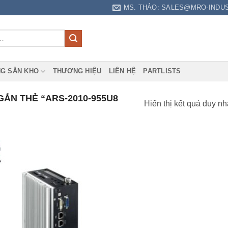
MS. THẢO: SALES@MRO-INDU
G SẴN KHO
THƯƠNG HIỆU
LIÊN HỆ
PARTLISTS
ẮN THẺ “ARS-2010-955U8
Hiển thị kết quả duy nh