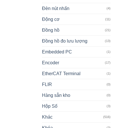
Đèn nút nhấn
(4)
Động cơ
(11)
Đồng hồ
(21)
Đồng hồ đo lưu lượng
(13)
Embedded PC
(1)
Encoder
(17)
EtherCAT Terminal
(1)
FLIR
(0)
Hàng sẵn kho
(0)
Hộp Số
(3)
Khác
(516)
Khóa
(2)