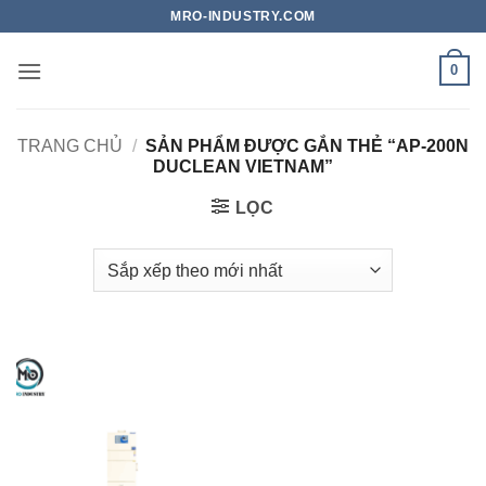
Bỏ
MRO-INDUSTRY.COM
qua
nội
0
dung
TRANG CHỦ
/
SẢN PHẨM ĐƯỢC GẮN THẺ “AP-200N
DUCLEAN VIETNAM”
LỌC