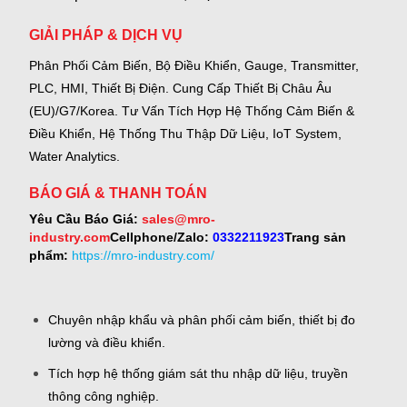
GIẢI PHÁP & DỊCH VỤ
Phân Phối Cảm Biến, Bộ Điều Khiển, Gauge,
Transmitter,
PLC, HMI, Thiết Bị Điện.
Cung Cấp Thiết Bị Châu Âu
(EU)/G7/Korea.
Tư Vấn Tích Hợp Hệ Thống Cảm Biến &
Điều Khiển, Hệ Thống Thu Thập Dữ Liệu, IoT System,
Water Analytics.
BÁO GIÁ & THANH TOÁN
Yêu Cầu Báo Giá:
sales@mro-
industry.com
Cellphone/Zalo:
0332211923
Trang sản
phẩm:
https://mro-industry.com/
Chuyên nhập khẩu và phân phối cảm biến, thiết bị đo
lường và điều khiển.
Tích hợp hệ thống giám sát thu nhập dữ liệu, truyền
thông công nghiệp.