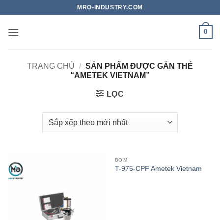
Bỏ
MRO-INDUSTRY.COM
qua
nội
0
dung
TRANG CHỦ
/
SẢN PHẨM ĐƯỢC GẮN THẺ
“AMETEK VIETNAM”
LỌC
BƠM
T-975-CPF Ametek Vietnam