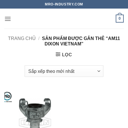
Bỏ
MRO-INDUSTRY.COM
qua
nội
0
dung
TRANG CHỦ
/
SẢN PHẨM ĐƯỢC GẮN THẺ “AM11
DIXON VIETNAM”
LỌC