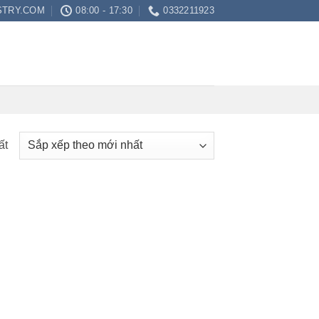
STRY.COM
08:00 - 17:30
0332211923
ất