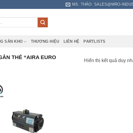
MS. THẢO: SALES@MRO-INDU
G SẴN KHO
THƯƠNG HIỆU
LIÊN HỆ
PARTLISTS
ẮN THẺ “AIRA EURO
Hiển thị kết quả duy nh