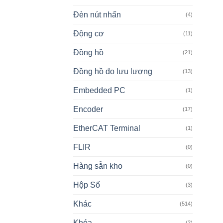
Đèn nút nhấn
(4)
Động cơ
(11)
Đồng hồ
(21)
Đồng hồ đo lưu lượng
(13)
Embedded PC
(1)
Encoder
(17)
EtherCAT Terminal
(1)
FLIR
(0)
Hàng sẵn kho
(0)
Hộp Số
(3)
Khác
(514)
Khóa
(2)