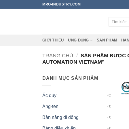
Bỏ
MRO-INDUSTRY.COM
qua
nội
Tìm
dung
kiếm:
GIỚI THIỆU
ỨNG DỤNG
SẢN PHẨM
HÀN
TRANG CHỦ
/
SẢN PHẨM ĐƯỢC G
AUTOMATION VIETNAM”
DANH MỤC SẢN PHẨM
Ắc quy
(6)
Ăng-ten
(1)
Bàn nâng di động
(1)
Bảng điều khiển
(4)