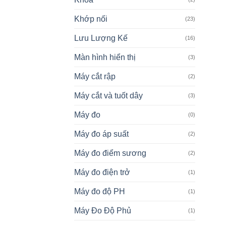
Khớp nối
(23)
Lưu Lượng Kế
(16)
Màn hình hiển thị
(3)
Máy cắt rập
(2)
Máy cắt và tuốt dây
(3)
Máy đo
(0)
Máy đo áp suất
(2)
Máy đo điểm sương
(2)
Máy đo điện trở
(1)
Máy đo độ PH
(1)
Máy Đo Độ Phủ
(1)