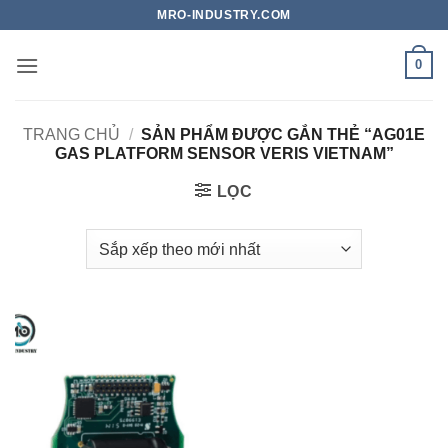
Bỏ
MRO-INDUSTRY.COM
qua
nội
0
dung
TRANG CHỦ
/
SẢN PHẨM ĐƯỢC GẮN THẺ “AG01E
GAS PLATFORM SENSOR VERIS VIETNAM”
LỌC