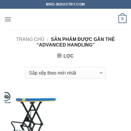
Bỏ
MRO-INDUSTRY.COM
qua
nội
0
dung
TRANG CHỦ
/
SẢN PHẨM ĐƯỢC GẮN THẺ
“ADVANCED HANDLING”
LỌC