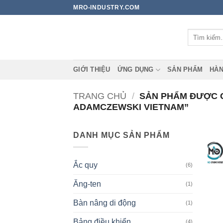
Bỏ
MRO-INDUSTRY.COM
qua
nội
Tìm
dung
kiếm:
GIỚI THIỆU
ỨNG DỤNG
SẢN PHẨM
HÀN
TRANG CHỦ
/
SẢN PHẨM ĐƯỢC G
ADAMCZEWSKI VIETNAM”
DANH MỤC SẢN PHẨM
Ắc quy
(6)
Ăng-ten
(1)
Bàn nâng di động
(1)
Bảng điều khiển
(4)