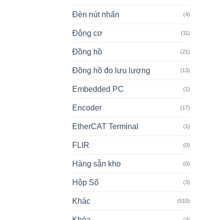
Đèn nút nhấn
(4)
Động cơ
(11)
Đồng hồ
(21)
Đồng hồ đo lưu lượng
(13)
Embedded PC
(1)
Encoder
(17)
EtherCAT Terminal
(1)
FLIR
(0)
Hàng sẵn kho
(0)
Hộp Số
(3)
Khác
(515)
Khóa
(2)