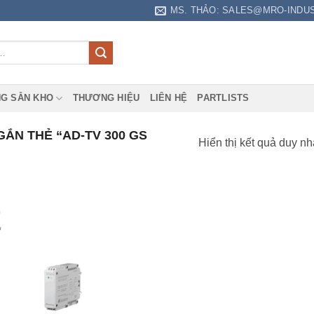
MS. THẢO: SALES@MRO-INDU
G SẴN KHO
THƯƠNG HIỆU
LIÊN HỆ
PARTLISTS
ẮN THẺ “AD-TV 300 GS
Hiển thị kết quả duy nh