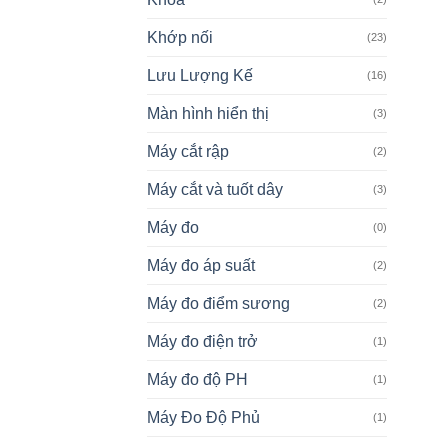
Khớp nối
(23)
Lưu Lượng Kế
(16)
Màn hình hiển thị
(3)
Máy cắt rập
(2)
Máy cắt và tuốt dây
(3)
Máy đo
(0)
Máy đo áp suất
(2)
Máy đo điểm sương
(2)
Máy đo điện trở
(1)
Máy đo độ PH
(1)
Máy Đo Độ Phủ
(1)