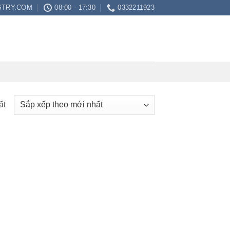
STRY.COM
08:00 - 17:30
0332211923
ất