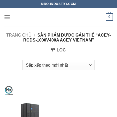
Bỏ
MRO-INDUSTRY.COM
qua
nội
0
dung
TRANG CHỦ
/
SẢN PHẨM ĐƯỢC GẮN THẺ “ACEY-
RCDS-1000V400A ACEY VIETNAM”
LỌC