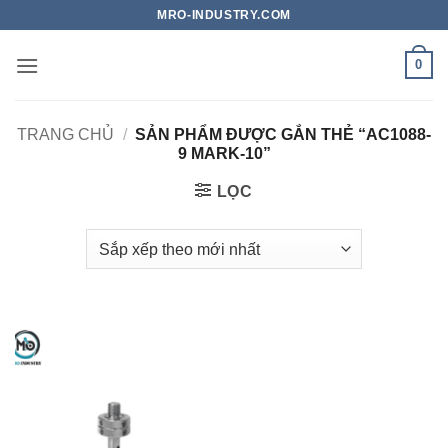
Bỏ
MRO-INDUSTRY.COM
qua
nội
0
dung
TRANG CHỦ
/
SẢN PHẨM ĐƯỢC GẮN THẺ “AC1088-
9 MARK-10”
LỌC