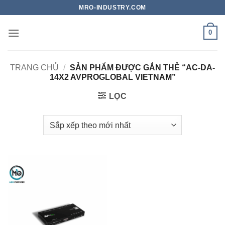
Bỏ
MRO-INDUSTRY.COM
qua
nội
0
dung
TRANG CHỦ
/
SẢN PHẨM ĐƯỢC GẮN THẺ “AC-DA-
14X2 AVPROGLOBAL VIETNAM”
LỌC