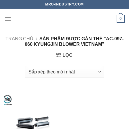
Bỏ
MRO-INDUSTRY.COM
qua
nội
0
dung
TRANG CHỦ
/
SẢN PHẨM ĐƯỢC GẮN THẺ “AC-097-
060 KYUNGJIN BLOWER VIETNAM”
LỌC