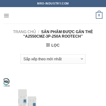
Bỏ
MRO-INDUSTRY.COM
qua
nội
0
dung
TRANG CHỦ
/
SẢN PHẨM ĐƯỢC GẮN THẺ
“A2550CMZ-3P-250A ROOTECH”
LỌC