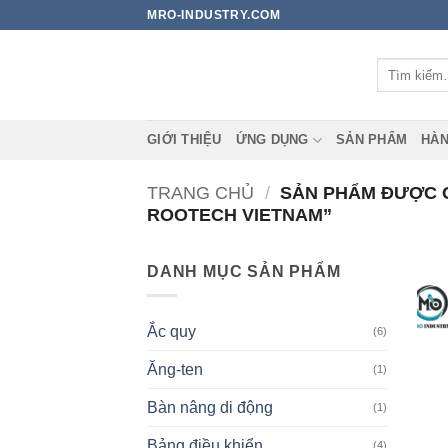
Bỏ
MRO-INDUSTRY.COM
qua
nội
Tìm
dung
kiếm:
GIỚI THIỆU
ỨNG DỤNG
SẢN PHẨM
HÀN
TRANG CHỦ
/
SẢN PHẨM ĐƯỢC G
ROOTECH VIETNAM”
DANH MỤC SẢN PHẨM
Ắc quy
(6)
Ăng-ten
(1)
Bàn nâng di động
(1)
Bảng điều khiển
(4)