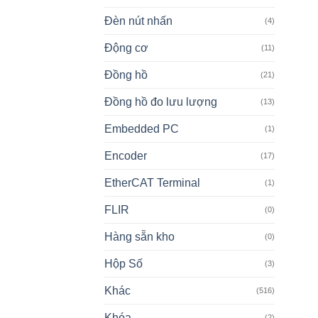
Đèn nút nhấn
(4)
Động cơ
(11)
Đồng hồ
(21)
Đồng hồ đo lưu lượng
(13)
Embedded PC
(1)
Encoder
(17)
EtherCAT Terminal
(1)
FLIR
(0)
Hàng sẵn kho
(0)
Hộp Số
(3)
Khác
(516)
Khóa
(2)