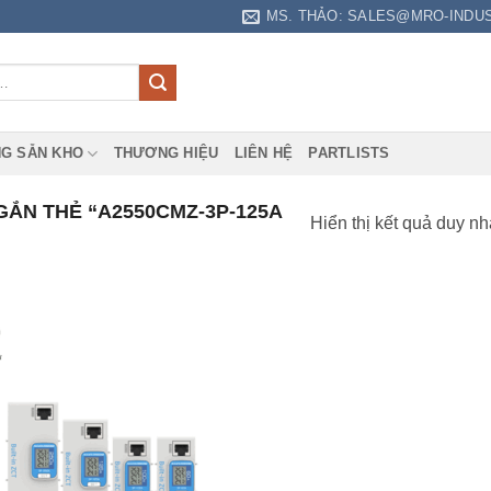
MS. THẢO: SALES@MRO-INDU
G SẴN KHO
THƯƠNG HIỆU
LIÊN HỆ
PARTLISTS
ẮN THẺ “A2550CMZ-3P-125A
Hiển thị kết quả duy nh