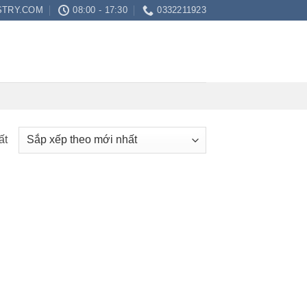
STRY.COM
08:00 - 17:30
0332211923
ất