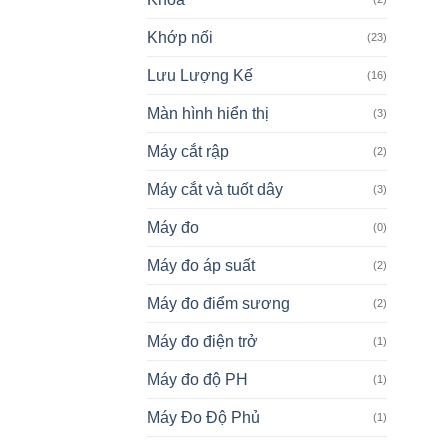
Khớp nối
(23)
Lưu Lượng Kế
(16)
Màn hình hiển thị
(3)
Máy cắt rập
(2)
Máy cắt và tuốt dây
(3)
Máy đo
(0)
Máy đo áp suất
(2)
Máy đo điểm sương
(2)
Máy đo điện trở
(1)
Máy đo độ PH
(1)
Máy Đo Độ Phủ
(1)