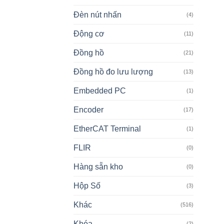
Đèn nút nhấn
(4)
Động cơ
(11)
Đồng hồ
(21)
Đồng hồ đo lưu lượng
(13)
Embedded PC
(1)
Encoder
(17)
EtherCAT Terminal
(1)
FLIR
(0)
Hàng sẵn kho
(0)
Hộp Số
(3)
Khác
(516)
Khóa
(2)