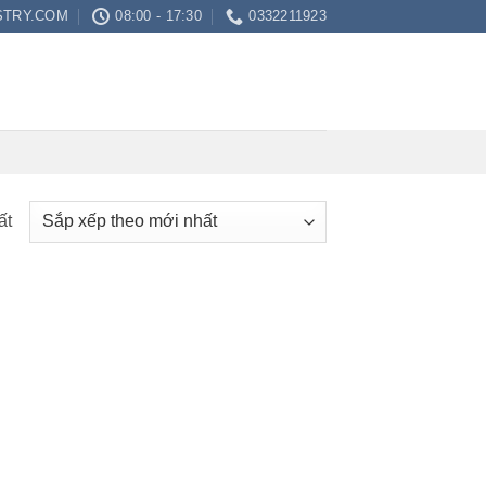
STRY.COM
08:00 - 17:30
0332211923
ất