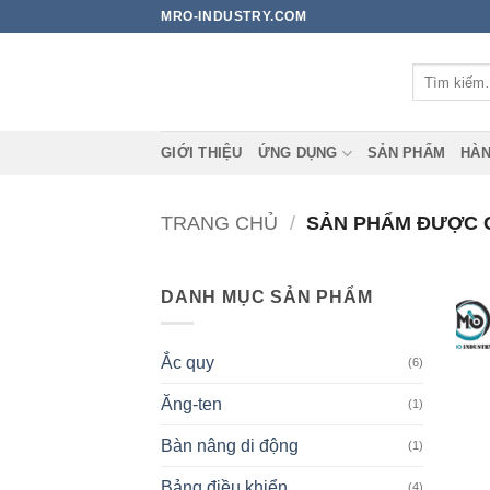
Bỏ
MRO-INDUSTRY.COM
qua
nội
Tìm
dung
kiếm:
GIỚI THIỆU
ỨNG DỤNG
SẢN PHẨM
HÀN
TRANG CHỦ
/
SẢN PHẨM ĐƯỢC GẮ
DANH MỤC SẢN PHẨM
Ắc quy
(6)
Ăng-ten
(1)
Bàn nâng di động
(1)
Bảng điều khiển
(4)