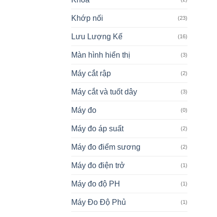
Khớp nối
(23)
Lưu Lượng Kế
(16)
Màn hình hiển thị
(3)
Máy cắt rập
(2)
Máy cắt và tuốt dây
(3)
Máy đo
(0)
Máy đo áp suất
(2)
Máy đo điểm sương
(2)
Máy đo điện trở
(1)
Máy đo độ PH
(1)
Máy Đo Độ Phủ
(1)