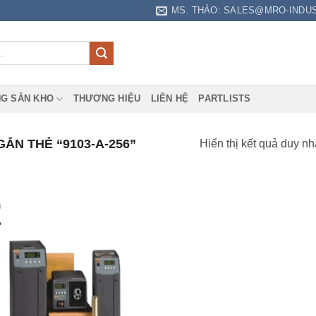
MS. THẢO: SALES@MRO-INDU
G SẴN KHO
THƯƠNG HIỆU
LIÊN HỆ
PARTLISTS
N THẺ “9103-A-256”
Hiển thị kết quả duy nh