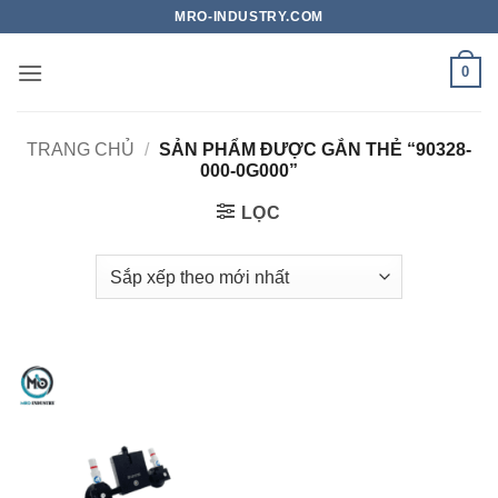
Bỏ
MRO-INDUSTRY.COM
qua
nội
0
dung
TRANG CHỦ
/
SẢN PHẨM ĐƯỢC GẮN THẺ “90328-
000-0G000”
LỌC