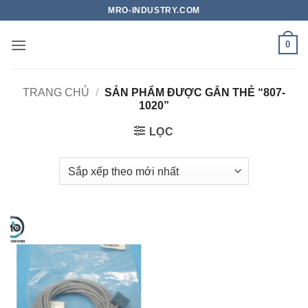
Bỏ
MRO-INDUSTRY.COM
qua
nội
0
dung
TRANG CHỦ
/
SẢN PHẨM ĐƯỢC GẮN THẺ “807-
1020”
LỌC