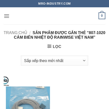
Bỏ
MRO-INDUSTRY.COM
qua
nội
0
dung
TRANG CHỦ
/
SẢN PHẨM ĐƯỢC GẮN THẺ “807-1020
CẢM BIẾN NHIỆT ĐỘ RAINWISE VIỆT NAM”
LỌC