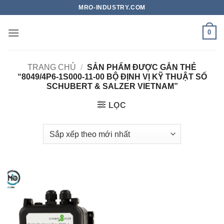
Bỏ
MRO-INDUSTRY.COM
qua
nội
0
dung
TRANG CHỦ
/
SẢN PHẨM ĐƯỢC GẮN THẺ
“8049/4P6-1S000-11-00 BỘ ĐỊNH VỊ KỸ THUẬT SỐ
SCHUBERT & SALZER VIETNAM”
LỌC