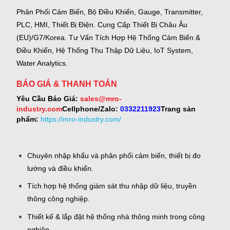
Phân Phối Cảm Biến, Bộ Điều Khiển, Gauge,
Transmitter,
PLC, HMI, Thiết Bị Điện.
Cung Cấp Thiết Bị Châu Âu
(EU)/G7/Korea.
Tư Vấn Tích Hợp Hệ Thống Cảm Biến &
Điều Khiển, Hệ Thống Thu Thập Dữ Liệu, IoT System,
Water Analytics.
BÁO GIÁ & THANH TOÁN
Yêu Cầu Báo Giá:
sales@mro-
industry.com
Cellphone/Zalo:
0332211923
Trang sản
phẩm:
https://mro-industry.com/
Chuyên nhập khẩu và phân phối cảm biến, thiết bị đo
lường và điều khiển.
Tích hợp hệ thống giám sát thu nhập dữ liệu, truyền
thông công nghiệp.
Thiết kế & lắp đặt hệ thống nhà thông minh trong công
nghiệp.