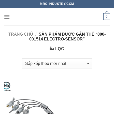
Bỏ
MRO-INDUSTRY.COM
qua
nội
0
dung
TRANG CHỦ
/
SẢN PHẨM ĐƯỢC GẮN THẺ “800-
001514 ELECTRO-SENSOR”
LỌC