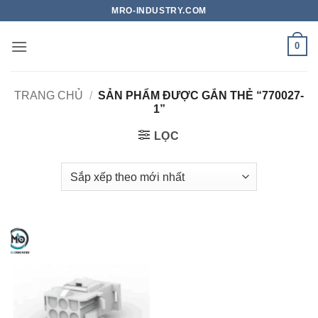
Bỏ
MRO-INDUSTRY.COM
qua
nội
0
dung
TRANG CHỦ
/
SẢN PHẨM ĐƯỢC GẮN THẺ “770027-
1”
LỌC