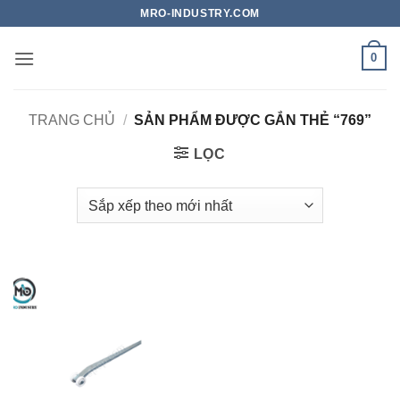
Bỏ
MRO-INDUSTRY.COM
qua
nội
0
dung
TRANG CHỦ
/
SẢN PHẨM ĐƯỢC GẮN THẺ “769”
LỌC