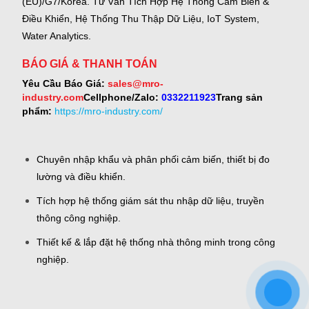
(EU)/G7/Korea.
Tư Vấn Tích Hợp Hệ Thống Cảm Biến &
Điều Khiển, Hệ Thống Thu Thập Dữ Liệu, IoT System,
Water Analytics.
BÁO GIÁ & THANH TOÁN
Yêu Cầu Báo Giá:
sales@mro-
industry.com
Cellphone/Zalo:
0332211923
Trang sản
phẩm:
https://mro-industry.com/
Chuyên nhập khẩu và phân phối cảm biến, thiết bị đo
lường và điều khiển.
Tích hợp hệ thống giám sát thu nhập dữ liệu, truyền
thông công nghiệp.
Thiết kế & lắp đặt hệ thống nhà thông minh trong công
nghiệp.