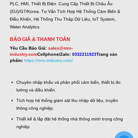
PLC, HMI, Thiết Bị Điện.
Cung Cấp Thiết Bị Châu Âu
(EU)/G7/Korea.
Tư Vấn Tích Hợp Hệ Thống Cảm Biến &
Điều Khiển, Hệ Thống Thu Thập Dữ Liệu, IoT System,
Water Analytics.
BÁO GIÁ & THANH TOÁN
Yêu Cầu Báo Giá:
sales@mro-
industry.com
Cellphone/Zalo:
0332211923
Trang sản
phẩm:
https://mro-industry.com/
Chuyên nhập khẩu và phân phối cảm biến, thiết bị đo
lường và điều khiển.
Tích hợp hệ thống giám sát thu nhập dữ liệu, truyền
thông công nghiệp.
Thiết kế & lắp đặt hệ thống nhà thông minh trong công
nghiệp.