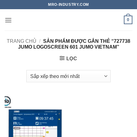
Bỏ
MRO-INDUSTRY.COM
qua
nội
0
dung
TRANG CHỦ
/
SẢN PHẨM ĐƯỢC GẮN THẺ “727738
JUMO LOGOSCREEN 601 JUMO VIETNAM”
LỌC