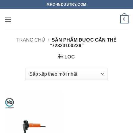
Bỏ
MRO-INDUSTRY.COM
qua
nội
0
dung
TRANG CHỦ
/
SẢN PHẨM ĐƯỢC GẮN THẺ
“72323100239”
LỌC