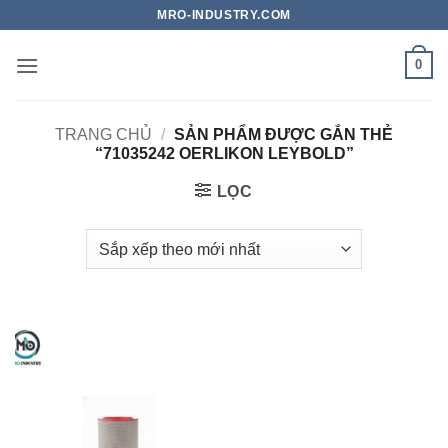
Bỏ
MRO-INDUSTRY.COM
qua
nội
0
dung
TRANG CHỦ
/
SẢN PHẨM ĐƯỢC GẮN THẺ
“71035242 OERLIKON LEYBOLD”
LỌC