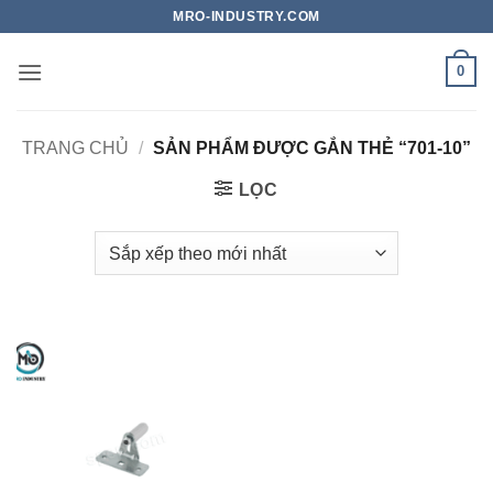
Bỏ
MRO-INDUSTRY.COM
qua
nội
0
dung
TRANG CHỦ
/
SẢN PHẨM ĐƯỢC GẮN THẺ “701-10”
LỌC