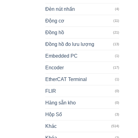
Đèn nút nhấn
(4)
Động cơ
(11)
Đồng hồ
(21)
Đồng hồ đo lưu lượng
(13)
Embedded PC
(1)
Encoder
(17)
EtherCAT Terminal
(1)
FLIR
(0)
Hàng sẵn kho
(0)
Hộp Số
(3)
Khác
(514)
Khóa
(2)