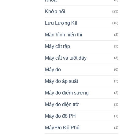
Khớp nối
(23)
Lưu Lượng Kế
(16)
Màn hình hiển thị
(3)
Máy cắt rập
(2)
Máy cắt và tuốt dây
(3)
Máy đo
(0)
Máy đo áp suất
(2)
Máy đo điểm sương
(2)
Máy đo điện trở
(1)
Máy đo độ PH
(1)
Máy Đo Độ Phủ
(1)