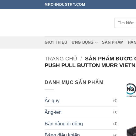
Bỏ
MRO-INDUSTRY.COM
qua
nội
Tìm
dung
kiếm:
GIỚI THIỆU
ỨNG DỤNG
SẢN PHẨM
HÀN
TRANG CHỦ
/
SẢN PHẨM ĐƯỢC GẮ
PUSH PULL BUTTON MURR VIET
DANH MỤC SẢN PHẨM
Ắc quy
(6)
Ăng-ten
(1)
Bàn nâng di động
(1)
Bảng điều khiển
(4)