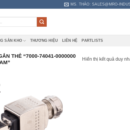
MS. THẢO: SALES@MRO-INDU
G SẴN KHO
THƯƠNG HIỆU
LIÊN HỆ
PARTLISTS
N THẺ “7000-74041-0000000
Hiển thị kết quả duy nh
NAM”