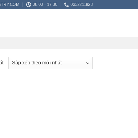
STRY.COM
08:00 - 17:30
0332211923
ất