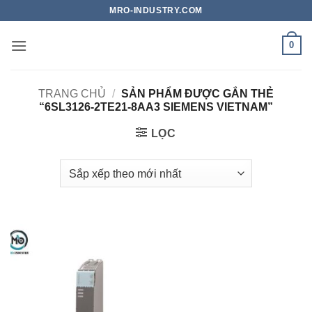
Bỏ
MRO-INDUSTRY.COM
qua
nội
0
dung
TRANG CHỦ
/
SẢN PHẨM ĐƯỢC GẮN THẺ
“6SL3126-2TE21-8AA3 SIEMENS VIETNAM”
LỌC