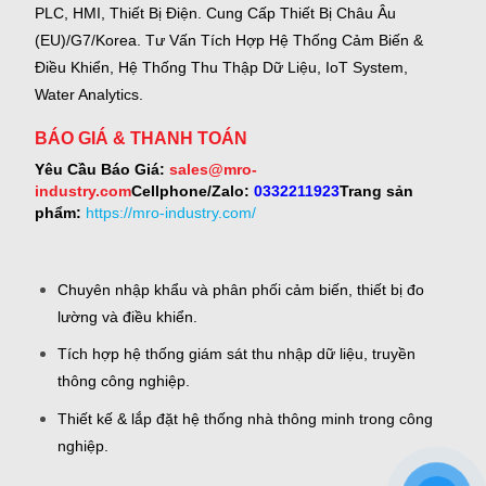
PLC, HMI, Thiết Bị Điện.
Cung Cấp Thiết Bị Châu Âu
(EU)/G7/Korea.
Tư Vấn Tích Hợp Hệ Thống Cảm Biến &
Điều Khiển, Hệ Thống Thu Thập Dữ Liệu, IoT System,
Water Analytics.
BÁO GIÁ & THANH TOÁN
Yêu Cầu Báo Giá:
sales@mro-
industry.com
Cellphone/Zalo:
0332211923
Trang sản
phẩm:
https://mro-industry.com/
Chuyên nhập khẩu và phân phối cảm biến, thiết bị đo
lường và điều khiển.
Tích hợp hệ thống giám sát thu nhập dữ liệu, truyền
thông công nghiệp.
Thiết kế & lắp đặt hệ thống nhà thông minh trong công
nghiệp.