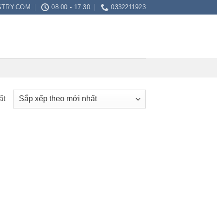
STRY.COM
08:00 - 17:30
0332211923
ất