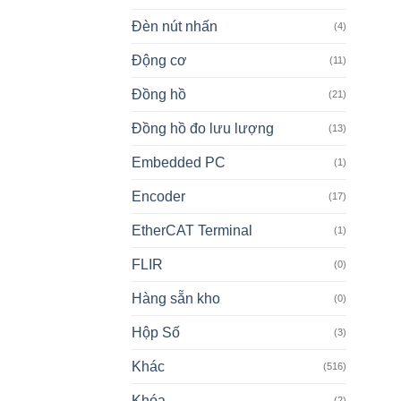
Đèn nút nhấn
(4)
Động cơ
(11)
Đồng hồ
(21)
Đồng hồ đo lưu lượng
(13)
Embedded PC
(1)
Encoder
(17)
EtherCAT Terminal
(1)
FLIR
(0)
Hàng sẵn kho
(0)
Hộp Số
(3)
Khác
(516)
Khóa
(2)