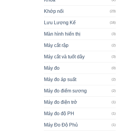
Khớp nối
(23)
Lưu Lượng Kế
(16)
Màn hình hiển thị
(3)
Máy cắt rập
(2)
Máy cắt và tuốt dây
(3)
Máy đo
(0)
Máy đo áp suất
(2)
Máy đo điểm sương
(2)
Máy đo điện trở
(1)
Máy đo độ PH
(1)
Máy Đo Độ Phủ
(1)