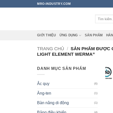
Bỏ
MRO-INDUSTRY.COM
qua
nội
Tìm
dung
kiếm:
GIỚI THIỆU
ỨNG DỤNG
SẢN PHẨM
HÀN
TRANG CHỦ
/
SẢN PHẨM ĐƯỢC GẮ
LIGHT ELEMENT WERMA”
DANH MỤC SẢN PHẨM
Ắc quy
(6)
Ăng-ten
(1)
Bàn nâng di động
(1)
Bảng điều khiển
(4)