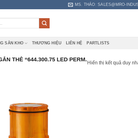
MS. THẢO: SALES@MRO-INDU
G SẴN KHO
THƯƠNG HIỆU
LIÊN HỆ
PARTLISTS
N THẺ “644.300.75 LED PERM.
Hiển thị kết quả duy nh