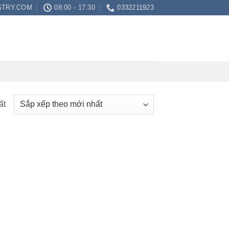
STRY.COM
08:00 - 17:30
0332211923
ất