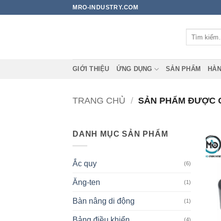
Bỏ
MRO-INDUSTRY.COM
qua
nội
Tìm
dung
kiếm:
GIỚI THIỆU
ỨNG DỤNG
SẢN PHẨM
HÀN
TRANG CHỦ
/
SẢN PHẨM ĐƯỢC G
DANH MỤC SẢN PHẨM
Ắc quy
(6)
Ăng-ten
(1)
Bàn nâng di động
(1)
Bảng điều khiển
(4)