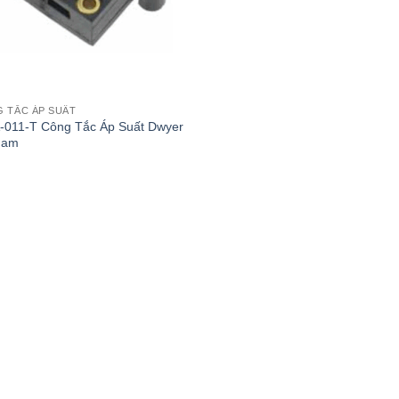
 TẮC ÁP SUẤT
011-T Công Tắc Áp Suất Dwyer
nam