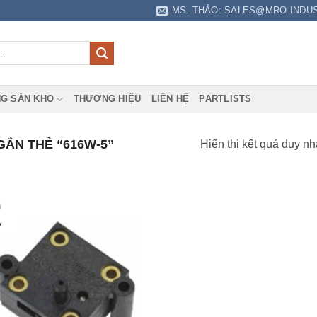
MS. THẢO: SALES@MRO-INDU
G SẴN KHO
THƯƠNG HIỆU
LIÊN HỆ
PARTLISTS
ẮN THẺ “616W-5”
Hiển thị kết quả duy nh