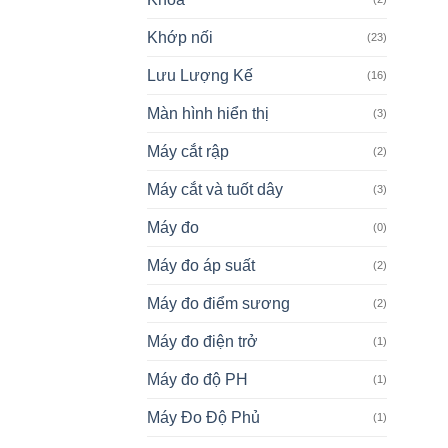
Khớp nối
(23)
Lưu Lượng Kế
(16)
Màn hình hiển thị
(3)
Máy cắt rập
(2)
Máy cắt và tuốt dây
(3)
Máy đo
(0)
Máy đo áp suất
(2)
Máy đo điểm sương
(2)
Máy đo điện trở
(1)
Máy đo độ PH
(1)
Máy Đo Độ Phủ
(1)