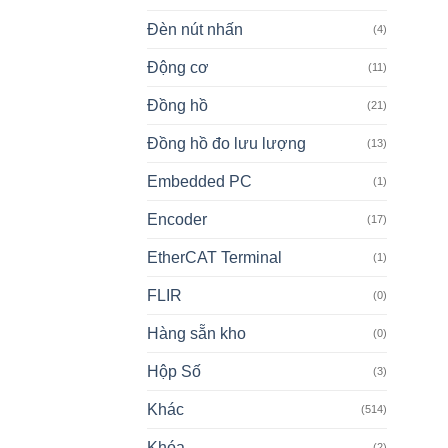
Đèn nút nhấn
(4)
Động cơ
(11)
Đồng hồ
(21)
Đồng hồ đo lưu lượng
(13)
Embedded PC
(1)
Encoder
(17)
EtherCAT Terminal
(1)
FLIR
(0)
Hàng sẵn kho
(0)
Hộp Số
(3)
Khác
(514)
Khóa
(2)