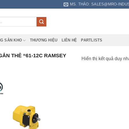
MS. THẢO: SALES@MRO-INDU
G SẴN KHO
THƯƠNG HIỆU
LIÊN HỆ
PARTLISTS
ẮN THẺ “61-12C RAMSEY
Hiển thị kết quả duy nh