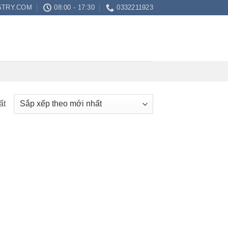
STRY.COM
08:00 - 17:30
0332211923
ất