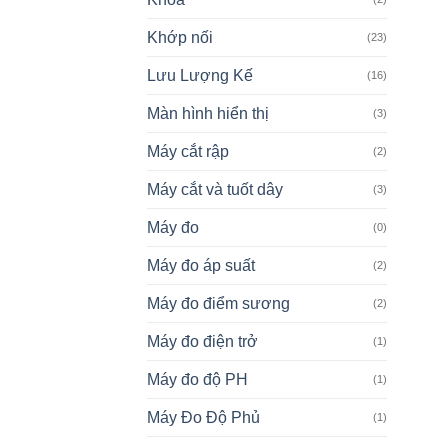
Khớp nối
(23)
Lưu Lượng Kế
(16)
Màn hình hiển thị
(3)
Máy cắt rập
(2)
Máy cắt và tuốt dây
(3)
Máy đo
(0)
Máy đo áp suất
(2)
Máy đo điểm sương
(2)
Máy đo điện trở
(1)
Máy đo độ PH
(1)
Máy Đo Độ Phủ
(1)