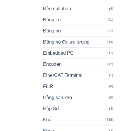
Đèn nút nhấn
(4)
Động cơ
(11)
Đồng hồ
(21)
Đồng hồ đo lưu lượng
(13)
Embedded PC
(1)
Encoder
(17)
EtherCAT Terminal
(1)
FLIR
(0)
Hàng sẵn kho
(0)
Hộp Số
(3)
Khác
(515)
Khóa
(2)