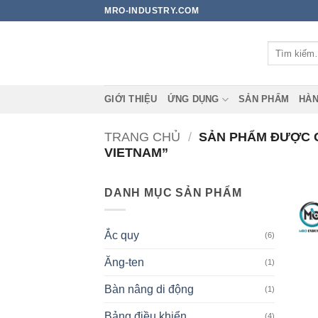
Bỏ
MRO-INDUSTRY.COM
qua
nội
Tìm
dung
kiếm:
GIỚI THIỆU
ỨNG DỤNG
SẢN PHẨM
HÀN
TRANG CHỦ
/
SẢN PHẨM ĐƯỢC G
VIETNAM”
DANH MỤC SẢN PHẨM
Ắc quy
(6)
Ăng-ten
(1)
Bàn nâng di động
(1)
Bảng điều khiển
(4)