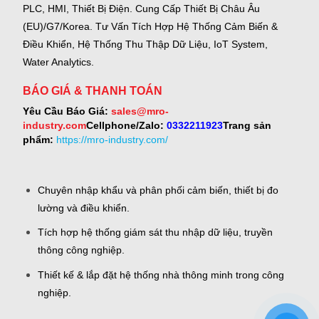
PLC, HMI, Thiết Bị Điện.
Cung Cấp Thiết Bị Châu Âu
(EU)/G7/Korea.
Tư Vấn Tích Hợp Hệ Thống Cảm Biến &
Điều Khiển, Hệ Thống Thu Thập Dữ Liệu, IoT System,
Water Analytics.
BÁO GIÁ & THANH TOÁN
Yêu Cầu Báo Giá:
sales@mro-
industry.com
Cellphone/Zalo:
0332211923
Trang sản
phẩm:
https://mro-industry.com/
Chuyên nhập khẩu và phân phối cảm biến, thiết bị đo
lường và điều khiển.
Tích hợp hệ thống giám sát thu nhập dữ liệu, truyền
thông công nghiệp.
Thiết kế & lắp đặt hệ thống nhà thông minh trong công
nghiệp.