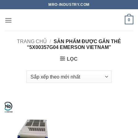
Bỏ
MRO-INDUSTRY.COM
qua
nội
0
dung
TRANG CHỦ
/
SẢN PHẨM ĐƯỢC GẮN THẺ
“5X00357G04 EMERSON VIETNAM”
LỌC