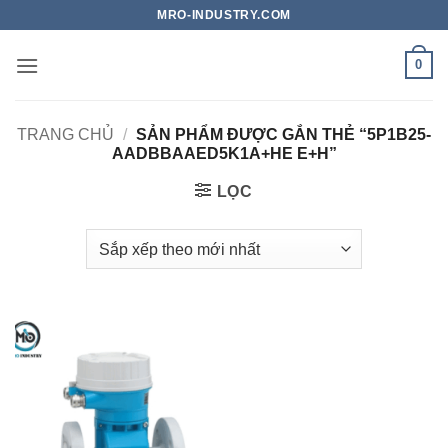
Bỏ
MRO-INDUSTRY.COM
qua
nội
0
dung
TRANG CHỦ
/
SẢN PHẨM ĐƯỢC GẮN THẺ “5P1B25-
AADBBAAED5K1A+HE E+H”
LỌC