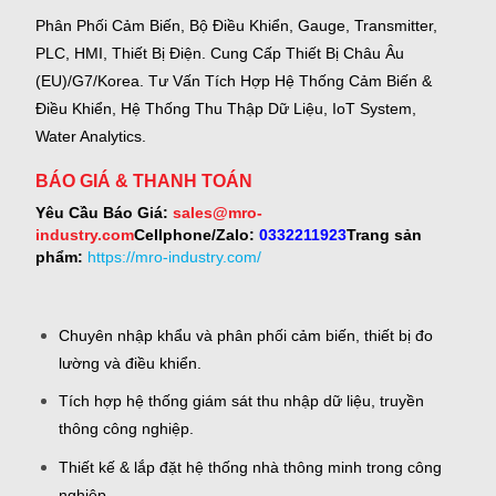
Phân Phối Cảm Biến, Bộ Điều Khiển, Gauge,
Transmitter,
PLC, HMI, Thiết Bị Điện.
Cung Cấp Thiết Bị Châu Âu
(EU)/G7/Korea.
Tư Vấn Tích Hợp Hệ Thống Cảm Biến &
Điều Khiển, Hệ Thống Thu Thập Dữ Liệu, IoT System,
Water Analytics.
BÁO GIÁ & THANH TOÁN
Yêu Cầu Báo Giá:
sales@mro-
industry.com
Cellphone/Zalo:
0332211923
Trang sản
phẩm:
https://mro-industry.com/
Chuyên nhập khẩu và phân phối cảm biến, thiết bị đo
lường và điều khiển.
Tích hợp hệ thống giám sát thu nhập dữ liệu, truyền
thông công nghiệp.
Thiết kế & lắp đặt hệ thống nhà thông minh trong công
nghiệp.