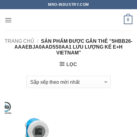
Bỏ
MRO-INDUSTRY.COM
qua
nội
0
dung
TRANG CHỦ
/
SẢN PHẨM ĐƯỢC GẮN THẺ “5HBB26-
AAAEBJA0AAD5S0AA1 LƯU LƯỢNG KẾ E+H
VIETNAM”
LỌC