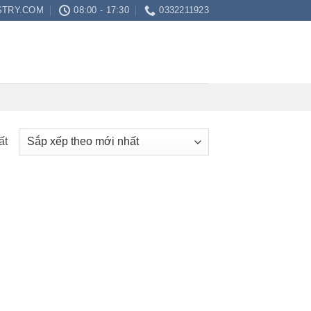
STRY.COM
08:00 - 17:30
0332211923
ất