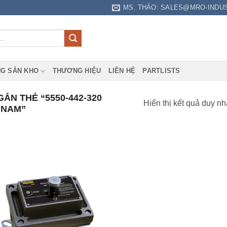
MS. THẢO: SALES@MRO-INDU
G SẴN KHO
THƯƠNG HIỆU
LIÊN HỆ
PARTLISTS
N THẺ “5550-442-320
Hiển thị kết quả duy nh
 NAM”