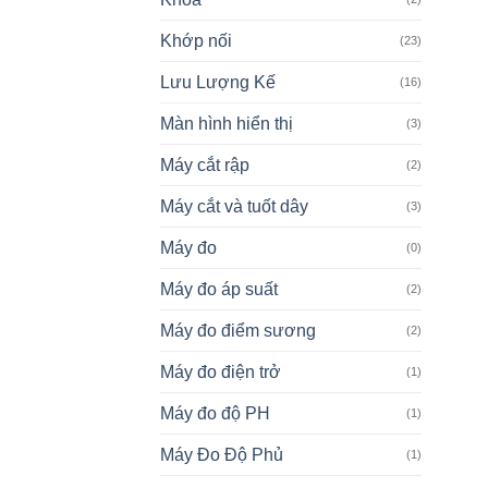
Khớp nối
(23)
Lưu Lượng Kế
(16)
Màn hình hiển thị
(3)
Máy cắt rập
(2)
Máy cắt và tuốt dây
(3)
Máy đo
(0)
Máy đo áp suất
(2)
Máy đo điểm sương
(2)
Máy đo điện trở
(1)
Máy đo độ PH
(1)
Máy Đo Độ Phủ
(1)