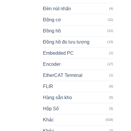
Đèn nút nhấn
(4)
Động cơ
(11)
Đồng hồ
(21)
Đồng hồ đo lưu lượng
(13)
Embedded PC
(1)
Encoder
(17)
EtherCAT Terminal
(1)
FLIR
(0)
Hàng sẵn kho
(0)
Hộp Số
(3)
Khác
(516)
Khóa
(2)