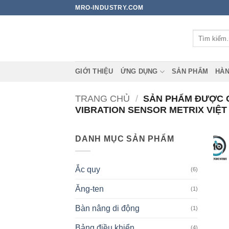
Bỏ
MRO-INDUSTRY.COM
qua
nội
Tìm
dung
kiếm:
GIỚI THIỆU
ỨNG DỤNG
SẢN PHẨM
HÀN
TRANG CHỦ
/
SẢN PHẨM ĐƯỢC GẮ
VIBRATION SENSOR METRIX VIỆT
DANH MỤC SẢN PHẨM
Ắc quy
(6)
Ăng-ten
(1)
Bàn nâng di động
(1)
Bảng điều khiển
(4)