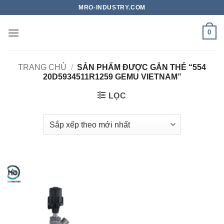
Bỏ
MRO-INDUSTRY.COM
qua
nội
0
dung
TRANG CHỦ
/
SẢN PHẨM ĐƯỢC GẮN THẺ “554
20D5934511R1259 GEMU VIETNAM”
LỌC